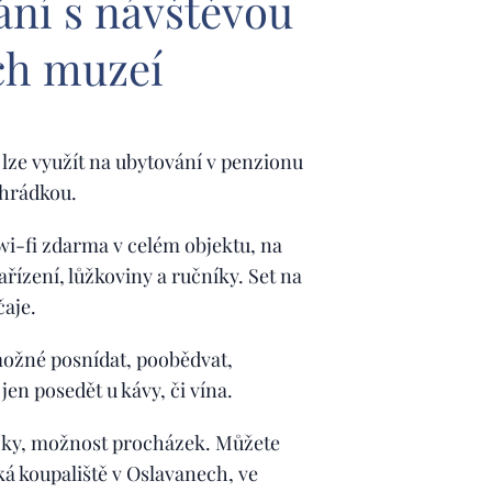
ání s návštěvou
ch muzeí
lze využít na ubytování v penzionu
ahrádkou.
wi-fi zdarma v celém objektu, na
zařízení, lůžkoviny a ručníky. Set na
čaje.
 možné posnídat, poobědvat,
jen posedět u kávy, či vína.
ezky, možnost procházek. Můžete
ká koupaliště v Oslavanech, ve