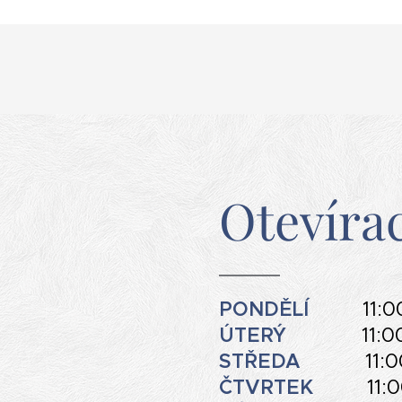
Otevíra
PONDĚLÍ
11:0
ÚTERÝ
11:0
STŘEDA
11:
ČTVRTEK
11: