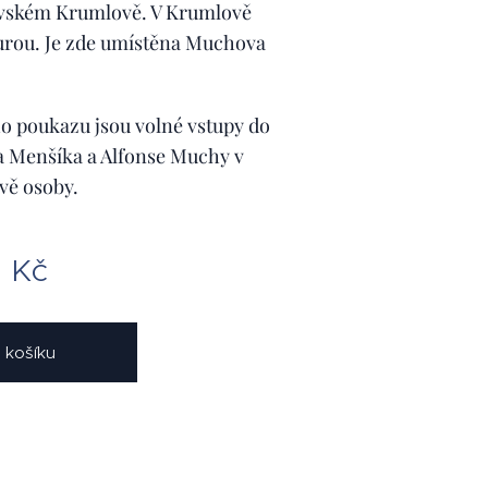
vském Krumlově. V Krumlově
turou. Je zde umístěna Muchova
o poukazu jsou volné vstupy do
 Menšíka a Alfonse Muchy v
vě osoby.
0
Kč
 košíku