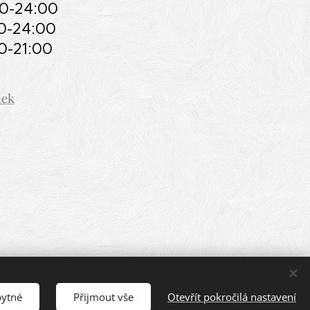
00-24:00
00-24:00
-21:00
nek
bytné
Přijmout vše
Otevřít pokročilá nastavení