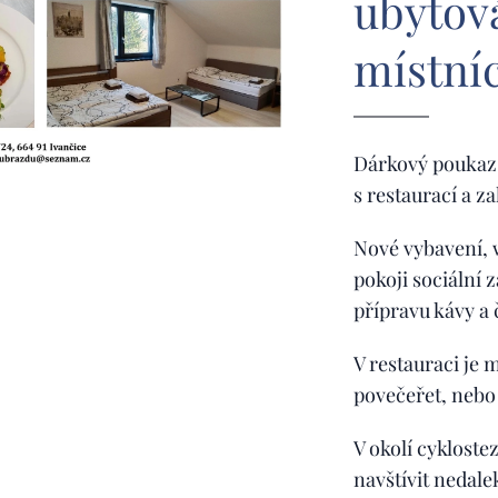
ubytov
místní
Dárkový poukaz 
s restaurací a z
Nové vybavení, 
pokoji sociální 
přípravu kávy a 
V restauraci je
povečeřet, nebo 
V okolí cyklost
navštívit nedale