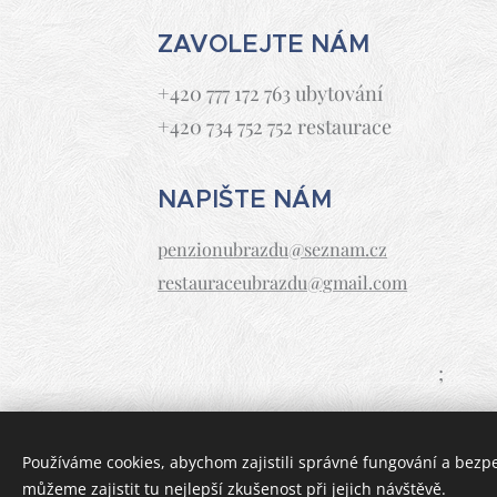
ZAVOLEJTE NÁM
+420 777 172 763 ubytování
+420 734 752 752 restaurace
NAPIŠTE NÁM
penzionubrazdu@seznam.cz
restauraceubrazdu@gmail.com
;
Používáme cookies, abychom zajistili správné fungování a bezp
můžeme zajistit tu nejlepší zkušenost při jejich návštěvě.