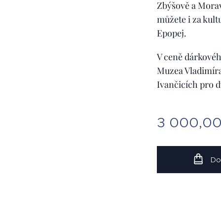
Zbýšově a Mora
můžete i za kul
Epopej.
V ceně dárkovéh
Muzea Vladimíra
Ivančicích pro d
3 000,0
Do