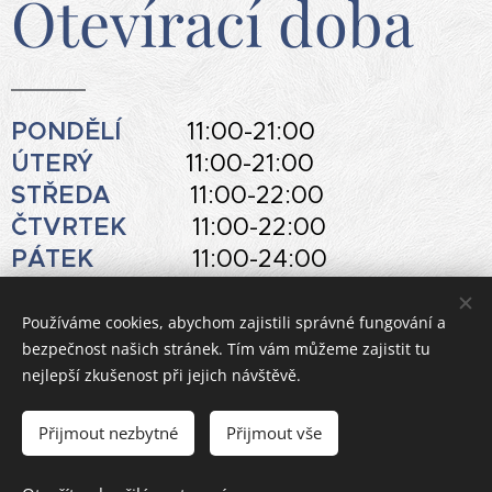
Otevírací doba
PONDĚLÍ
11:00-21:00
ÚTERÝ
11:00-21:00
STŘEDA
11:00-22:00
ČTVRTEK
11:00-22:00
PÁTEK
11:00-24:00
SOBOTA
11:00-24:00
NEDĚLE
11:00-21:00
Používáme cookies, abychom zajistili správné fungování a
bezpečnost našich stránek. Tím vám můžeme zajistit tu
nejlepší zkušenost při jejich návštěvě.
Přihlášení k odběru novinek
Přijmout nezbytné
Přijmout vše